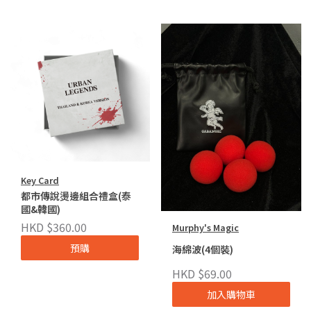
Key Card
都市傳說燙邊組合禮盒(泰
國&韓國)
HKD $360.00
Murphy's Magic
預購
海綿波(4個裝)
HKD $69.00
加入購物車