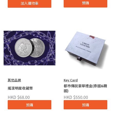
預購
加入購物車
其他品牌
Key Card
都市傳說豪華禮盒(泰國&韓
搖滾明星收藏幣
國)
HKD $68.00
HKD $550.00
預購
預購