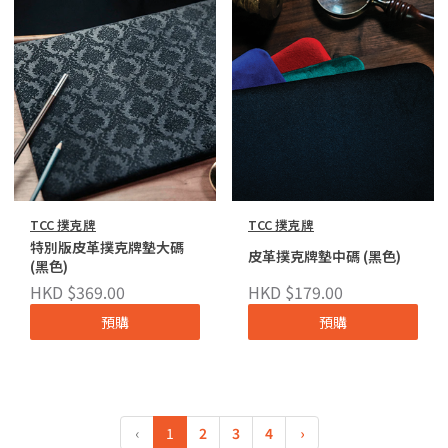
TCC 撲克牌
TCC 撲克牌
特別版皮革撲克牌墊大碼
皮革撲克牌墊中碼 (黑色)
(黑色)
HKD $369.00
HKD $179.00
預購
預購
‹
1
2
3
4
›