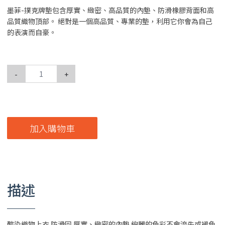
墨菲-撲克牌墊包含厚實、緻密、高品質的內墊、防滑橡膠背面和高
品質織物頂部。 絕對是一個高品質、專業的墊，利用它你會為自己
的表演而自豪。
-
+
加入購物車
描述
酸染織物上衣 防滑回 厚實、緻密的內墊 絢麗的色彩不會流失或褪色