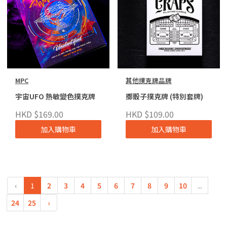
MPC
其他撲克牌品牌
宇宙UFO 熱敏變色撲克牌
擲骰子撲克牌 (特別套牌)
HKD $169.00
HKD $109.00
加入購物車
加入購物車
‹
1
2
3
4
5
6
7
8
9
10
...
24
25
›