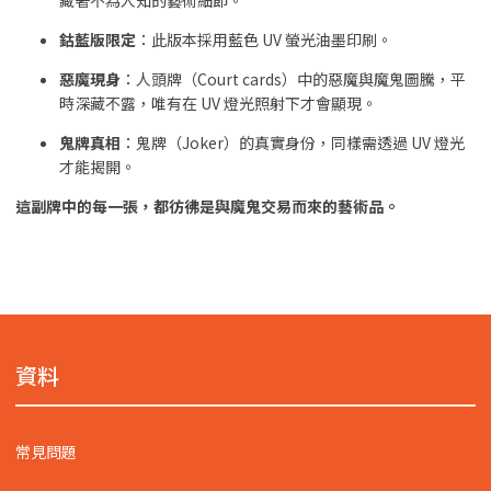
藏著不為人知的藝術細節。
鈷藍版限定
：此版本採用藍色 UV 螢光油墨印刷。
惡魔現身
：人頭牌（Court cards）中的惡魔與魔鬼圖騰，平
時深藏不露，唯有在 UV 燈光照射下才會顯現。
鬼牌真相
：鬼牌（Joker）的真實身份，同樣需透過 UV 燈光
才能揭開。
這副牌中的每一張，都彷彿是與魔鬼交易而來的藝術品。
資料
常見問題