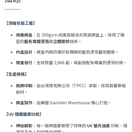
【頂級包裝工藝】
絕美牌盒
：在 300gsm 純黑高級消光質感牌盒上，採用了精
密的
藍色電鍍燙箔
與
立體壓紋
技術。
內盒設計
：牌盒內側同樣印有精緻的藍色燙箔藝術圖案。
限量發行
：全球限量 2,666 副，每副皆配有專屬的燙箔封條。
【生產規格】
紙牌印刷
：由台灣撲克牌公司（TPCC）承製，採用其奢華級
紙材。
牌盒製作
：由美國 Gambler Warehouse 精心打造。
【UV 隱藏圖案功能】
神祕顯影
：每一張牌面都使用了特殊的
UV 螢光油墨
印刷，隱