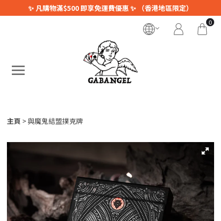
✨ 凡購物滿$500 即享免運費優惠 ✨ （香港地區限定）
0
主頁
與魔鬼結盟撲克牌