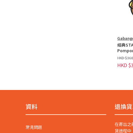
Gabang
經典STA
Pompo
HKD $368
HKD $3
資料
退換貨
在寄出之
常見問題
貨過程中