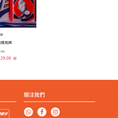
ne
加撲克牌
.00
29.00
起
關注我們