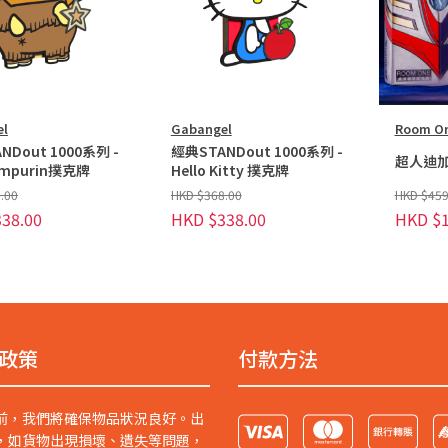
el
Gabangel
Room O
NDout 1000系列 -
經典STANDout 1000系列 -
超人迪
mpurin撲克牌
Hello Kitty 撲克牌
.00
HKD $368.00
HKD $459
38.00
HKD $338.00
HKD $1
政策
付款方法
前，我們將確保物品狀況良好。出
，如貨物出現損壞、遺失等問題，