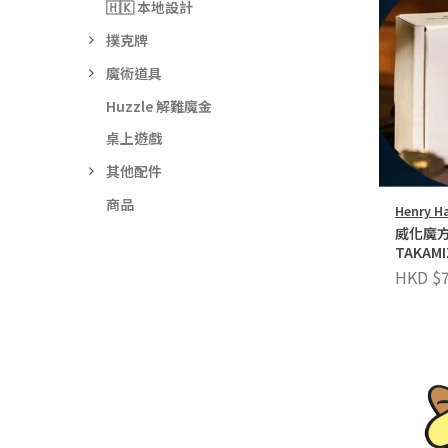
🇭🇰 本地設計
撲克牌
魔術道具
Huzzle 解難魔金
桌上遊戲
其他配件
商品
Henry Ha
威化魔方
TAKAMI
HARRIU
HKD $7