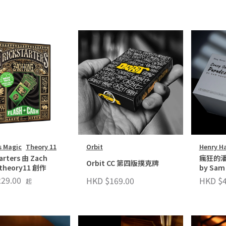
s Magic
Theory 11
Orbit
Henry Ha
arters 由 Zach
瘋狂的潘
Orbit CC 第四版撲克牌
 theory11 創作
by Sam
29.00
HKD $169.00
HKD $4
起