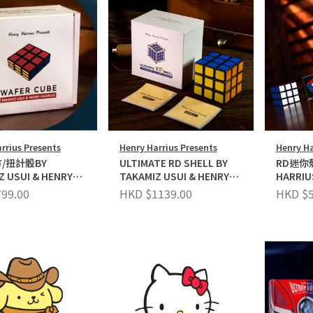
rrius Presents
Henry Harrius Presents
Henry Ha
/扭計骰BY
ULTIMATE RD SHELL BY
RD迷你殼
Z USUI & HENRY
TAKAMIZ USUI & HENRY
HARRIU
S
HARRIUS
99.00
HKD $1139.00
HKD $5