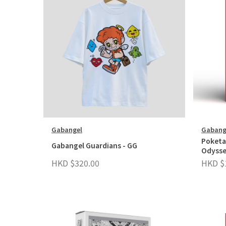
Gabangel
Gabang
Poketa
Gabangel Guardians - GG
Odyss
HKD $320.00
HKD $