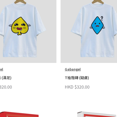
el
Gabangel
 (滿足)
T裇階磚 (疑慮)
320.00
HKD $320.00