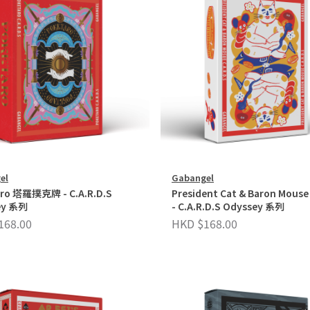
el
Gabangel
ro 塔羅撲克牌 - C.A.R.D.S
President Cat & Baron Mou
ey 系列
- C.A.R.D.S Odyssey 系列
168.00
HKD $168.00