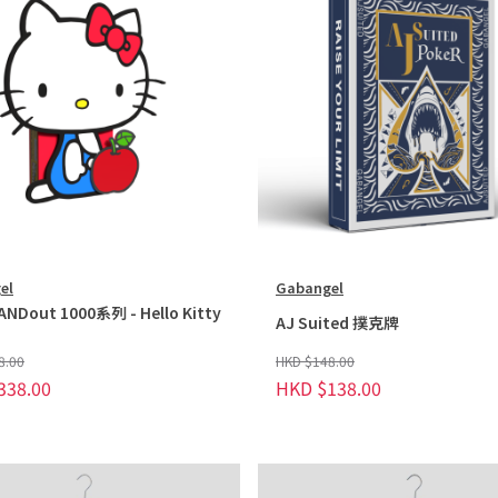
el
Gabangel
Dout 1000系列 - Hello Kitty
AJ Suited 撲克牌
8.00
HKD $148.00
338.00
HKD $138.00