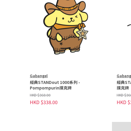
Gabangel
Gabang
經典STANDout 1000系列 -
經典STAN
Pompompurin撲克牌
撲克牌
HKD $368.00
HKD $36
HKD $338.00
HKD $