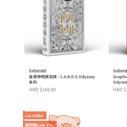
Gabangel
Gabang
香港神明撲克牌 - C.A.R.D.S Odyssey
Graphi
系列
Odyss
HKD $168.00
HKD $
LuLuQ&A
罐頭豬Lulu 1+1