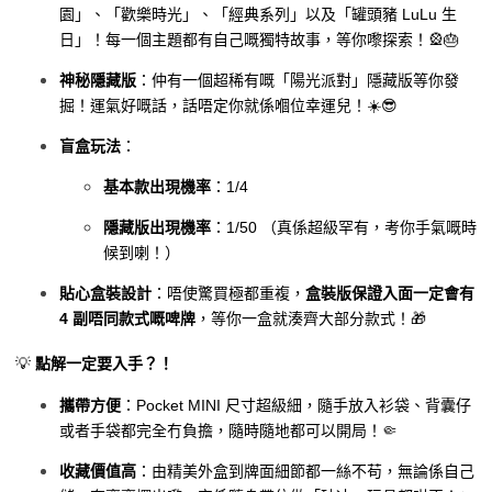
園」、「歡樂時光」、「經典系列」以及「罐頭豬 LuLu 生
日」！每一個主題都有自己嘅獨特故事，等你嚟探索！🎡🎂
神秘隱藏版
：仲有一個超稀有嘅「陽光派對」隱藏版等你發
掘！運氣好嘅話，話唔定你就係嗰位幸運兒！☀️😎
盲盒玩法
：
基本款出現機率
：1/4
隱藏版出現機率
：1/50 （真係超級罕有，考你手氣嘅時
候到喇！）
貼心盒裝設計
：唔使驚買極都重複，
盒裝版保證入面一定會有
4 副唔同款式嘅啤牌
，等你一盒就湊齊大部分款式！🎁
💡
點解一定要入手？！
攜帶方便
：Pocket MINI 尺寸超級細，隨手放入衫袋、背囊仔
或者手袋都完全冇負擔，隨時隨地都可以開局！🤏
收藏價值高
：由精美外盒到牌面細節都一絲不苟，無論係自己