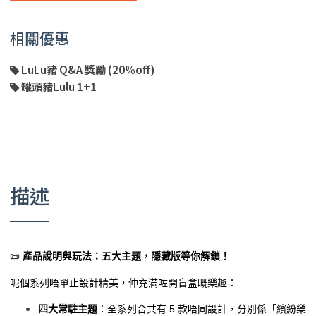
相關優惠
LuLu豬 Q&A 獎勵 (20%off)
罐頭豬Lulu 1+1
描述
📜
產品說明與玩法：五大主題，隱藏版等你解鎖！
呢個系列唔單止設計精美，仲充滿咗開盲盒嘅樂趣：
四大常駐主題
：全系列合共有 5 款唔同設計，分別係「繽紛樂