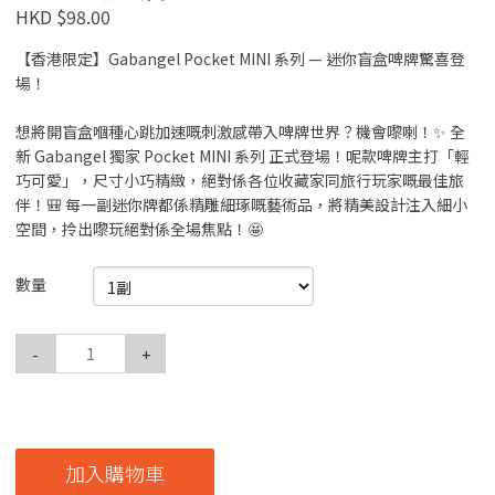
HKD $98.00
【香港限定】Gabangel Pocket MINI 系列 — 迷你盲盒啤牌驚喜登
場！
想將開盲盒嗰種心跳加速嘅刺激感帶入啤牌世界？機會嚟喇！✨ 全
新 Gabangel 獨家 Pocket MINI 系列 正式登場！呢款啤牌主打「輕
巧可愛」，尺寸小巧精緻，絕對係各位收藏家同旅行玩家嘅最佳旅
伴！🎒 每一副迷你牌都係精雕細琢嘅藝術品，將精美設計注入細小
空間，拎出嚟玩絕對係全場焦點！🤩
數量
-
+
加入購物車