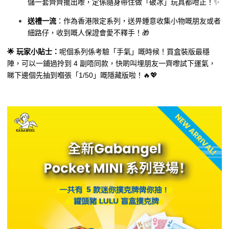
儲一套齊齊擺出嚟，定係隨身帶住做「破冰」玩具都咁正！✨
送禮一流
：作為香港限定系列，送畀鍾意收集小物嘅朋友或者
細路仔，收到嘅人保證會愛不釋手！🎁
🌟 玩家小貼士：
呢個系列係考驗「手氣」嘅時候！買盒裝版最穩
陣，可以一鋪過拎到 4 副唔同款，快啲叫埋朋友一齊嚟試下運氣，
睇下邊個先抽到嗰張「1/50」嘅隱藏版啦！🔥💖