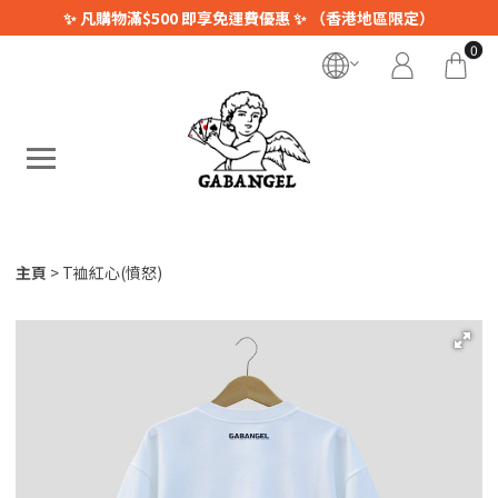
✨ 凡購物滿$500 即享免運費優惠 ✨ （香港地區限定）
0
主頁
T裇紅心(憤怒)