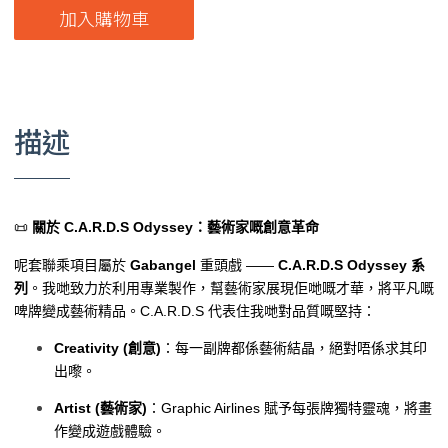
加入購物車
描述
📜
關於 C.A.R.D.S Odyssey：藝術家嘅創意革命
呢套聯乘項目屬於
Gabangel
重頭戲 ——
C.A.R.D.S Odyssey 系
列
。我哋致力於利用專業製作，幫藝術家展現佢哋嘅才華，將平凡嘅
啤牌變成藝術精品。C.A.R.D.S 代表住我哋對品質嘅堅持：
Creativity (創意)
：每一副牌都係藝術結晶，絕對唔係求其印
出嚟。
Artist (藝術家)
：Graphic Airlines 賦予每張牌獨特靈魂，將畫
作變成遊戲體驗。