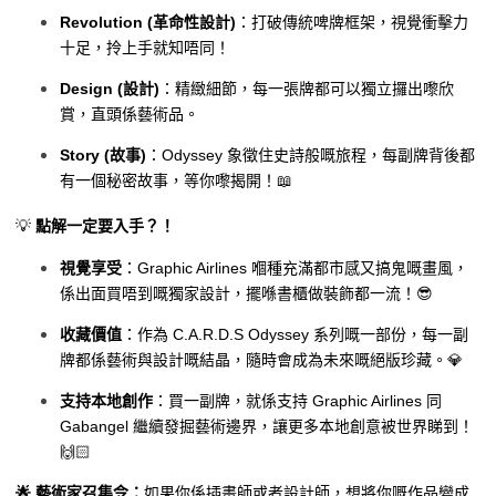
Revolution (革命性設計)
：打破傳統啤牌框架，視覺衝擊力
十足，拎上手就知唔同！
Design (設計)
：精緻細節，每一張牌都可以獨立攞出嚟欣
賞，直頭係藝術品。
Story (故事)
：Odyssey 象徵住史詩般嘅旅程，每副牌背後都
有一個秘密故事，等你嚟揭開！📖
💡
點解一定要入手？！
視覺享受
：Graphic Airlines 嗰種充滿都市感又搞鬼嘅畫風，
係出面買唔到嘅獨家設計，擺喺書櫃做裝飾都一流！😎
收藏價值
：作為 C.A.R.D.S Odyssey 系列嘅一部份，每一副
牌都係藝術與設計嘅結晶，隨時會成為未來嘅絕版珍藏。💎
支持本地創作
：買一副牌，就係支持 Graphic Airlines 同
Gabangel 繼續發掘藝術邊界，讓更多本地創意被世界睇到！
🙌🏻
🌟 藝術家召集令：
如果你係插畫師或者設計師，想將你嘅作品變成