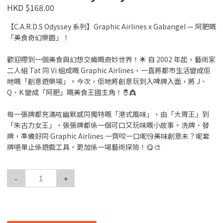
HKD $168.00
【C.A.R.D.S Odyssey 系列】Graphic Airlines x Gabangel — 阿肥嘅
「美食奇幻樂園」！
歡迎嚟到一個美食與幻想交織嘅奇妙世界！🌟 自 2002 年起，藝術家
二人組 Tat 同 Vi 組成嘅 Graphic Airlines，一直將都市生活變成佢
哋嘅「創意遊樂場」。今次，佢哋將創意玩到入啤牌入面，將 J、
Q、K 變成「阿肥」嘅美食王國主角！🤴👸
每一張牌都充滿咗幽默感同獨特嘅「港式風味」，由「大胃王」到
「朱古力女王」，張張牌都係一個可口又玩味嘅小故事。洗牌、發
牌，準備好同 Graphic Airlines 一齊咬一口呢份美味創意未？呢套
牌唔單止係遊戲工具，更加係一場藝術探險！😋🎨
-
+