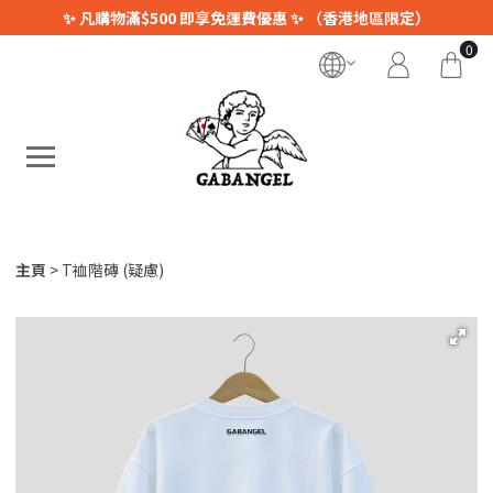
✨ 凡購物滿$500 即享免運費優惠 ✨ （香港地區限定）
0
主頁
T裇階磚 (疑慮)