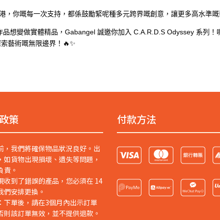
帶返香港，你嘅每一次支持，都係鼓勵緊呢種多元跨界嘅創意，讓更多高水準嘅
變做實體精品，Gabangel 誠邀你加入 C.A.R.D.S Odyssey
索藝術嘅無限邊界！🔥✨
政策
付款方法
前，我們將確保物品狀況良好。出
，如貨物出現損壞、遺失等問題，
負責。
現收到了錯誤的產品，您必須在 14
我們安排更換。
：下單後，請在3個月內出示訂單
否則該訂單無效，並不提供退款。