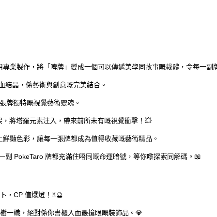
專業製作，將「啤牌」變成一個可以傳遞美學同故事嘅載體，令每一副牌都係一
 嘅心血結晶，係藝術與創意嘅完美結合。
予每張牌獨特嘅視覺藝術靈魂。
架，將塔羅元素注入，帶來前所未有嘅視覺衝擊！💥
上鮮豔色彩，讓每一張牌都成為值得收藏嘅藝術精品。
一副 PokeTaro 牌都充滿住唔同嘅命運暗號，等你嚟探索同解碼。📖
CP 值爆燈！🃏🔮
樹一幟，絕對係你書櫃入面最搶眼嘅裝飾品。💎