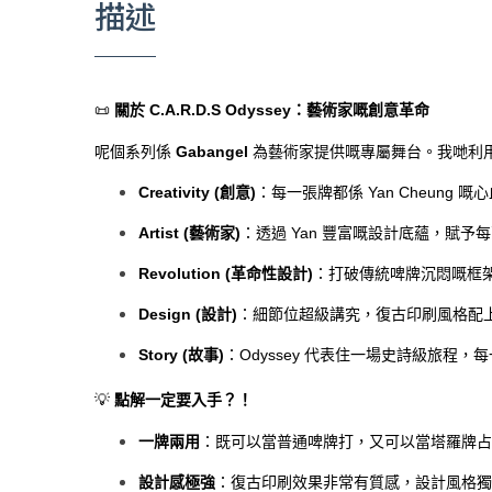
描述
📜
關於 C.A.R.D.S Odyssey：藝術家嘅創意革命
呢個系列係
Gabangel
為藝術家提供嘅專屬舞台。我哋利用
Creativity (創意)
：每一張牌都係 Yan Cheung
Artist (藝術家)
：透過 Yan 豐富嘅設計底蘊，賦
Revolution (革命性設計)
：打破傳統啤牌沉悶嘅框
Design (設計)
：細節位超級講究，復古印刷風格配
Story (故事)
：Odyssey 代表住一場史詩級旅程，每
💡
點解一定要入手？！
一牌兩用
：既可以當普通啤牌打，又可以當塔羅牌占卜，
設計感極強
：復古印刷效果非常有質感，設計風格獨