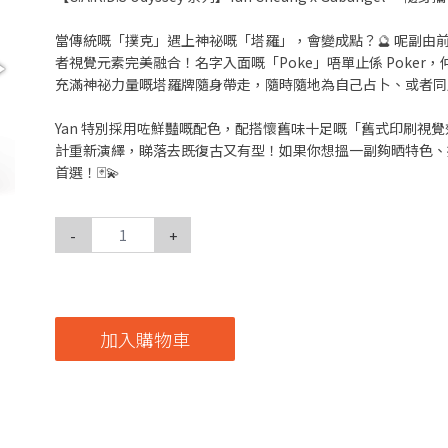
當傳統嘅「撲克」遇上神祕嘅「塔羅」，會變成點？🔮 呢副由前赴日設計
者視覺元素完美融合！名字入面嘅「Poke」唔單止係 Poker，仲
充滿神祕力量嘅塔羅牌隨身帶走，隨時隨地為自己占卜、或者同
Yan 特別採用咗鮮豔嘅配色，配搭懷舊味十足嘅「舊式印刷視
計重新演繹，睇落去既復古又有型！如果你想搵一副夠晒特色、拎出
首選！🃏💫
-
+
加入購物車