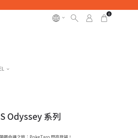
0
EL
.S Odyssey 系列
 — 隨身攜帶嘅命運之旅：PokeTaro 閃亮登場！