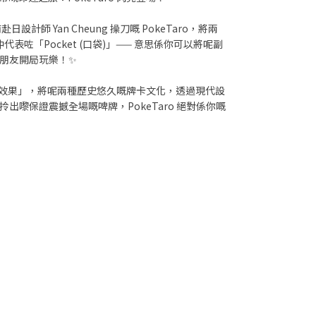
師 Yan Cheung 操刀嘅 PokeTaro，將兩
代表咗「Pocket (口袋)」—— 意思係你可以將呢副
朋友開局玩樂！✨
覺效果」，將呢兩種歷史悠久嘅牌卡文化，透過現代設
嚟保證震撼全場嘅啤牌，PokeTaro 絕對係你嘅