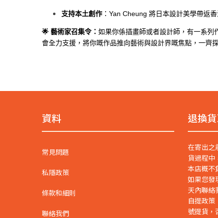
支持本土創作
：Yan Cheung 將日本設計美學
🌟 藝術家召集令：
如果你係插畫師或者設計師，有一系列作品想
會全力支援，將你嘅作品推向藝術與設計界嘅焦點，一齊探
資料
退換貨
在寄出之
常見問題
貨過程中
本店概不
私隱政策
如果您發
天內聯絡
條款和細則
自提政策
號提貨，
聯絡我們