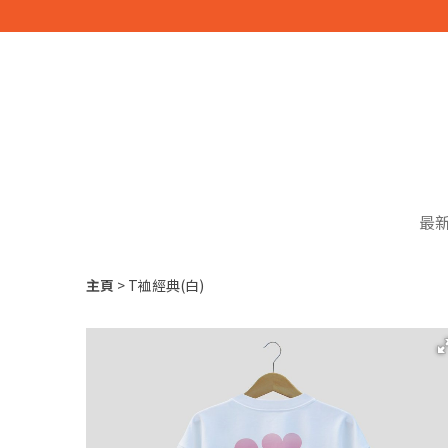
最
主頁
T裇經典(白)