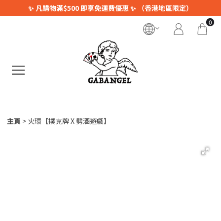
✨ 凡購物滿$500 即享免運費優惠 ✨ （香港地區限定）
0
主頁
火環【撲克牌 X 劈酒遊戲】