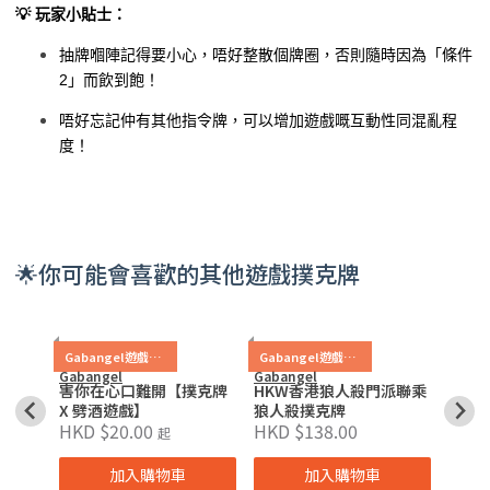
💡 玩家小貼士：
抽牌嗰陣記得要小心，唔好整散個牌圈，否則隨時因為「條件
2」而飲到飽！
唔好忘記仲有其他指令牌，可以增加遊戲嘅互動性同混亂程
度！
🌟你可能會喜歡的其他遊戲撲克牌
Gabangel遊戲卡套裝
Gabangel遊戲卡套裝
Gabangel
Gabangel
Gaban
牌
害你在心口難開【撲克牌
HKW香港狼人殺門派聯乘
大排
HKD 
X 劈酒遊戲】
狼人殺撲克牌
HKD $20.00
HKD $138.00
起
加入購物車
加入購物車