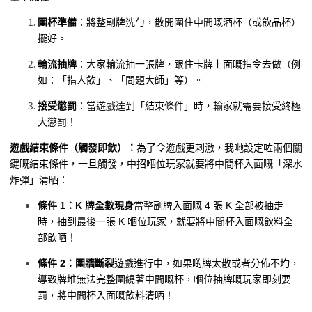
圍杯準備
：將整副牌洗勻，散開圍住中間嘅酒杯（或飲品杯）
擺好。
輪流抽牌
：大家輪流抽一張牌，跟住卡牌上面嘅指令去做（例
如：「指人飲」、「問題大師」等）。
接受懲罰
：當遊戲達到「結束條件」時，輸家就需要接受終極
大懲罰！
遊戲結束條件（觸發即飲）：
為了令遊戲更刺激，我哋設定咗兩個關
鍵嘅結束條件，一旦觸發，中招嗰位玩家就要將中間杯入面嘅「深水
炸彈」清晒：
條件 1：K 牌全數現身
當整副牌入面嘅 4 張 K 全部被抽走
時，抽到最後一張 K 嗰位玩家，就要將中間杯入面嘅飲料全
部飲晒！
條件 2：圍牆斷裂
遊戲進行中，如果啲牌太散或者分佈不均，
導致牌堆無法完整圍繞著中間嘅杯，嗰位抽牌嘅玩家即刻要
罰，將中間杯入面嘅飲料清晒！