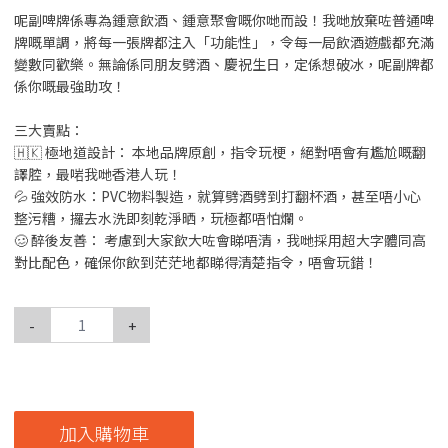
呢副啤牌係專為鍾意飲酒、鍾意聚會嘅你哋而設！我哋放棄咗普通啤
牌嘅單調，將每一張牌都注入「功能性」，令每一局飲酒遊戲都充滿
變數同歡樂。無論係同朋友劈酒、慶祝生日，定係想破冰，呢副牌都
係你嘅最強助攻！
三大賣點：
🇭🇰 極地道設計： 本地品牌原創，指令玩梗，絕對唔會有尷尬嘅翻
譯腔，最啱我哋香港人玩！
💦 強效防水：PVC物料製造，就算劈酒劈到打翻杯酒，甚至唔小心
整污糟，攞去水洗即刻乾淨晒，玩極都唔怕爛。
🥴 醉後友善： 考慮到大家飲大咗會睇唔清，我哋採用超大字體同高
對比配色，確保你飲到茫茫地都睇得清楚指令，唔會玩錯！
-
+
加入購物車