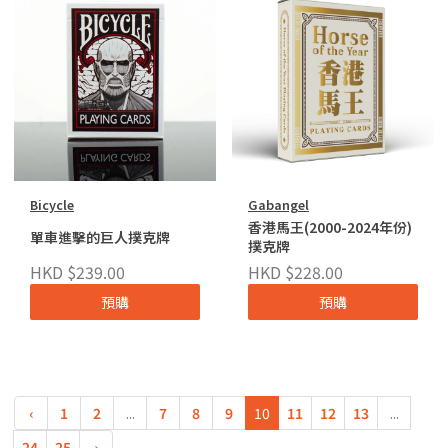
Bicycle
Gabangel
香港馬王(2000-2024年份)
單車進擊的巨人撲克牌
撲克牌
HKD $239.00
HKD $228.00
預購
預購
‹
1
2
...
7
8
9
10
11
12
13
...
24
25
›