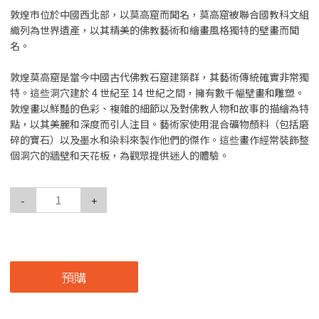
敦煌市位於中國西北部，以莫高窟而聞名，莫高窟被聯合國教科文組
織列為世界遺產，以其精美的佛教藝術和繪畫風格獨特的壁畫而聞
名。
敦煌莫高窟是當今中國古代佛教石窟建築群，其藝術傳統確實非常獨
特。這些洞穴建於 4 世紀至 14 世紀之間，擁有數千幅壁畫和雕塑。
敦煌畫以鮮豔的色彩、複雜的細節以及對佛教人物和故事的描繪為特
點，以其美麗和深度而引人注目。藝術家使用混合礦物顏料（包括磨
碎的寶石）以及墨水和染料來製作他們的傑作。這些畫作經常裝飾整
個洞穴的牆壁和天花板，為觀眾提供迷人的體驗。
-
+
預購