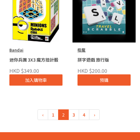
Bandai
栢龍
迷你兵團 3X3 魔方扭計骰
拼字遊戲 旅行版
HKD $349.00
HKD $200.00
加入購物車
預購
‹
1
2
3
4
›