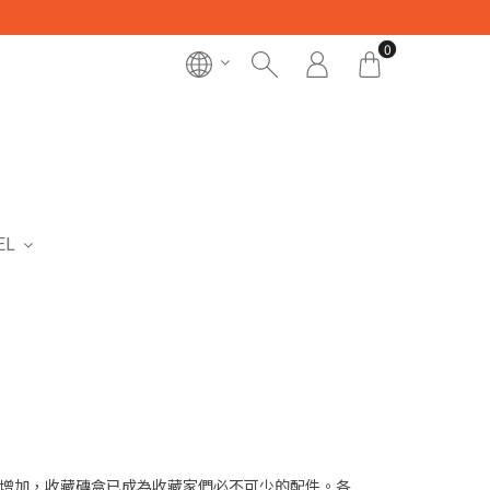
0
EL
增加，收藏磚盒已成為收藏家們必不可少的配件。各