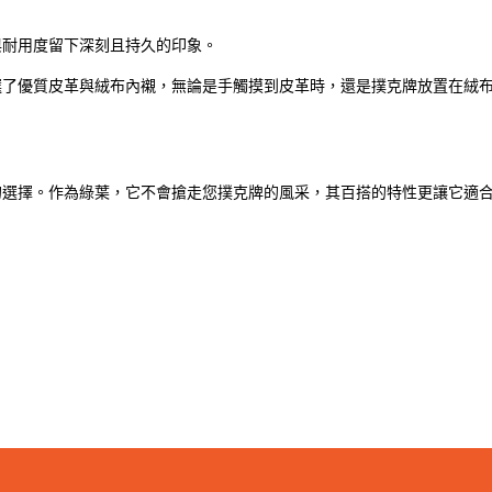
與耐用度留下深刻且持久的印象。
選了優質皮革與絨布內襯，無論是手觸摸到皮革時，還是撲克牌放置在絨
的選擇。作為綠葉，它不會搶走您撲克牌的風采，其百搭的特性更讓它適