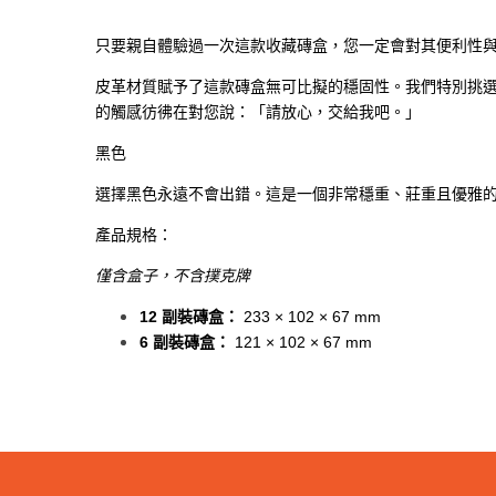
只要親自體驗過一次這款收藏磚盒，您一定會對其便利性
皮革材質賦予了這款磚盒無可比擬的穩固性。我們特別挑
的觸感彷彿在對您說：「請放心，交給我吧。」
黑色
選擇黑色永遠不會出錯。這是一個非常穩重、莊重且優雅
產品規格：
僅含盒子，不含撲克牌
12 副裝磚盒：
233 × 102 × 67 mm
6 副裝磚盒：
121 × 102 × 67 mm