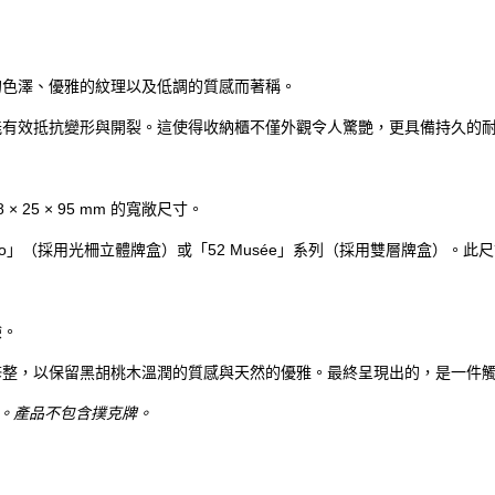
的色澤、優雅的紋理以及低調的質感而著稱。
能有效抵抗變形與開裂。這使得收納櫃不僅外觀令人驚艷，更具備持久的
25 × 95 mm 的寬敞尺寸。
」（採用光柵立體牌盒）或「52 Musée」系列（採用雙層牌盒）。此尺
驗。
修整，以保留黑胡桃木溫潤的質感與天然的優雅。最終呈現出的，是一件
 mm。產品不包含撲克牌。