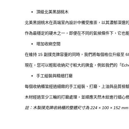
頂級北美黑胡桃木
北美黑胡桃木在高端室內設計中備受推崇，以其濃郁深邃
作為最穩定的硬木之一，即便在不同的氣候條件下，它也
增加收納空間
在維持 15 副撲克牌容量的同時，我們將每個格位升級至 68 × 
現在，您可以輕鬆收納尺寸較大的牌盒，例如我們的「Echo
手工組裝與精細打磨
每個收納櫃皆經過細緻的手工組裝、打磨、上油與品質檢
木材經過至少三輪的打磨處理，並順應天然木紋進行細心
註：木製撲克牌收納櫃的整體尺寸為 224 × 100 × 152