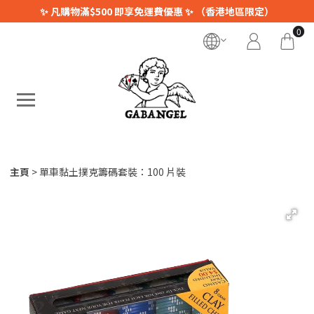
✨ 凡購物滿$500 即享免運費優惠 ✨ （香港地區限定）
0
主頁
單車黏土撲克籌碼套裝：100 片裝