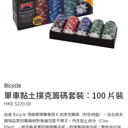
Bicycle
單車黏土撲克籌碼套裝：100 片裝
HKD $229.00
這是 Bicycle 頂級錦標賽專用 8 克撲克籌碼（附收納盤）。這些具有
賭場品質的籌碼絕對會讓您愛不釋手！內含黏土成分（Clay-
filled），提供最真實的錦標賽手感、碰撞聲與操作感！雙色設計採