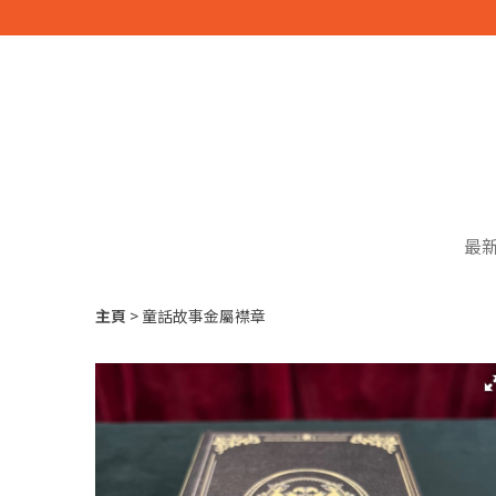
最
主頁
童話故事金屬襟章