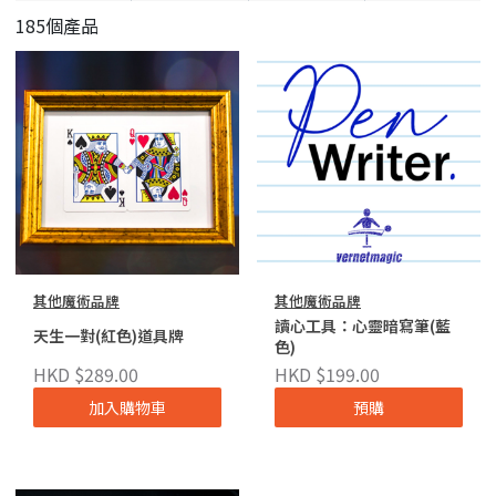
185個產品
其他魔術品牌
其他魔術品牌
讀心工具：心靈暗寫筆(藍
天生一對(紅色)道具牌
色)
HKD $289.00
HKD $199.00
加入購物車
預購