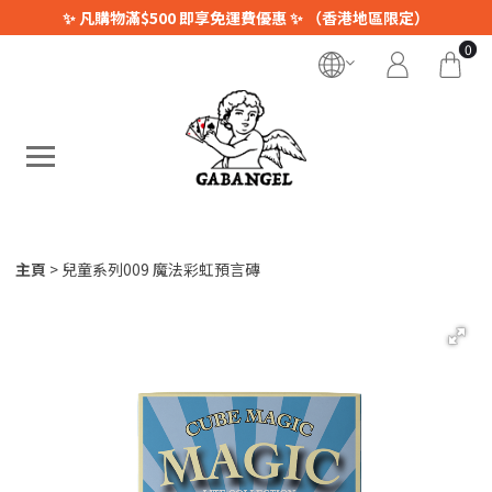
✨ 凡購物滿$500 即享免運費優惠 ✨ （香港地區限定）
0
主頁
兒童系列009 魔法彩虹預言磚