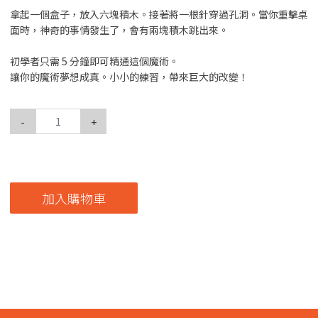
拿起一個盒子，放入六塊積木。接著將一根針穿過孔洞。當你重擊桌
面時，神奇的事情發生了，會有兩塊積木跳出來。
初學者只需 5 分鐘即可精通這個魔術。
讓你的魔術夢想成真。小小的練習，帶來巨大的改變！
-
+
加入購物車