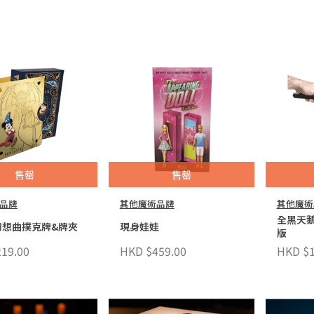
售罄
售罄
品牌
其他魔術品牌
其他魔術
全黑天
幻想曲撲克牌&牌夾
現身娃娃
版
19.00
HKD $459.00
HKD $1