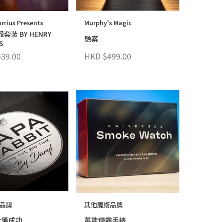
rrius Presents
Murphy's Magic
套裝 BY HENRY
懸案
S
39.00
HKD $499.00
品牌
其他魔術品牌
大獲成功
萬能煙霧手錶