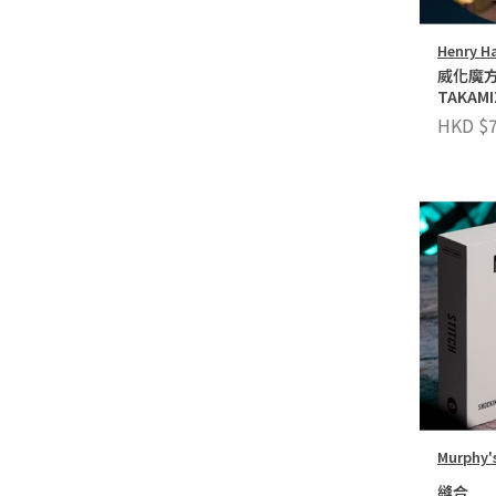
Henry Ha
威化魔方
TAKAMI
HARRIU
HKD $7
Murphy'
縫合