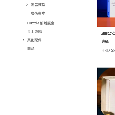
鐵器類型
魔術書本
Huzzle 解難魔金
桌上遊戲
Murphy'
其他配件
邊緣
商品
HKD $8