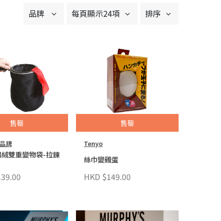
品牌
每頁顯示24項
排序
售罄
售罄
品牌
Tenyo
鵝絨雙重變物袋-拉鍊
絲巾變雞蛋
39.00
HKD $149.00