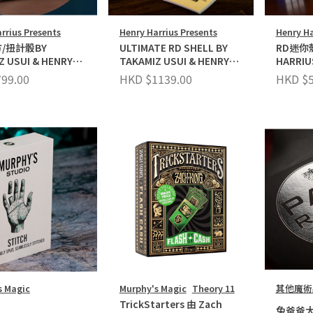
rrius Presents
Henry Harrius Presents
Henry Ha
/扭計骰BY
ULTIMATE RD SHELL BY
RD迷你殼
Z USUI & HENRY
TAKAMIZ USUI & HENRY
HARRIU
S
HARRIUS
99.00
HKD $1139.00
HKD $5
s Magic
Murphy's Magic
Theory 11
其他魔術
TrickStarters 由 Zach
兔爸爸