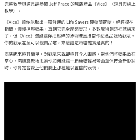
完整教學與道具請參閱 Jeff Prace 的原版產品《Vice》（道具與線上
教學）。
《Vice》讓你能取出一顆普通的 Life Savers 硬糖薄荷糖，輕輕捏在
指間，慢慢擠壓糖果，直到它完全壓縮變形。多數魔術到這裡就結束
了，但《Vice》還能讓你把壓碎的薄荷糖直接當作紀念品送給觀眾。
你的觀眾甚至可以親自品嚐，來驗證這顆糖確實是真的！
表演起來極其簡單，對觀眾來說卻極其令人困惑。當他們將糖果放在
掌心，滿臉震驚地思索你如何能讓一顆硬糖輕易彎曲並保持全新形狀
時，你肯定會愛上他們臉上那種難以置信的表情。