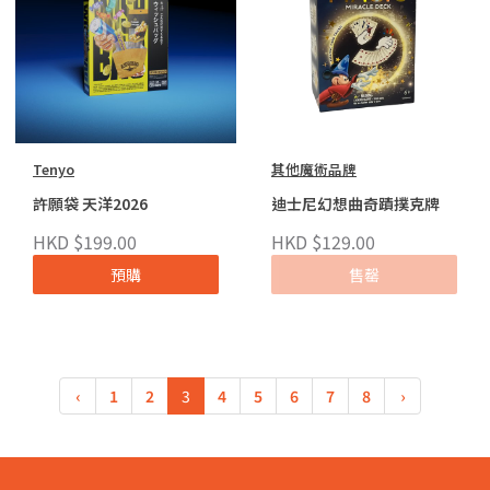
Tenyo
其他魔術品牌
許願袋 天洋2026
迪士尼幻想曲奇蹟撲克牌
HKD $199.00
HKD $129.00
預購
售罄
‹
1
2
3
4
5
6
7
8
›