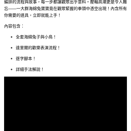
編排的流程與故事，每一步都讓觀眾出乎意料。壓軸高潮更是令人難
忘——一大群海綿兔寶寶竟在觀眾緊握的拳頭中憑空出現！內含所有
你需要的道具，立即就能上手！
內容包含：
全套海綿兔子與小鳥！
達里爾的歡樂表演流程！
逐字腳本！
詳細手法解說！