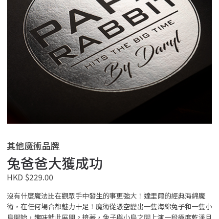
其他魔術品牌
兔爸爸大獲成功
HKD $229.00
沒有什麼魔法比在觀眾手中發生的事更強大！達里爾的經典海綿魔
術，在任何場合都魅力十足！魔術從憑空變出一隻海綿兔子和一隻小
鳥開始，趣味就此展開。接著，兔子與小鳥之間上演一段極度乾淨且