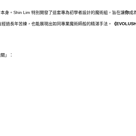
。Shin Lim 特別開發了這套專為初學者設計的魔術組，旨在讓
你
成
便沒有經過長年苦練，也能展現出如同專業魔術師般的精湛手法。
《EVOLUS
機關」：