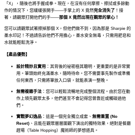
「X」，隨後也將手握成拳。現在，在沒有任何摩擦、擦拭或多餘動
作的情況下，您緩緩張開手——手掌上的 X 竟然
完全消失了
！接
著，請觀眾打開他們的手——
那個 X 竟然出現在觀眾的掌心！
您可以請觀眾試著擦掉那個 X，但他們做不到，因為那是 Sharpie 的
墨水印記！不過請告訴他們不用擔心，墨水安全無毒，只需用肥皂和
水就能輕鬆洗淨。
【產品優勢】
設計精妙且實用
：其背後的祕密極其聰明，更重要的是非常實
用。筆頭始終充滿墨水，隨時待命。您不需要事先製作或準備
任何東西，只需將筆放入口袋，就能表演一整晚。
無需複雜手法
：您可以輕鬆流暢地完成整個流程。由於您在動
作上領先觀眾太多，他們甚至不會記得您曾靠近或觸碰過他
們。
實戰夢幻逸品
：這是一個完全獨立成套、
無需重置 (No
Reset)
、且能在觀眾層層圍觀下演出的獨特效果，絕對是餐廳
趕場（Table Hopping）魔術師的夢想道具。