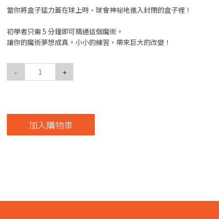
當你將盒子猛力蓋在球上時，球會神祕地進入封閉的盒子裡！
初學者只需 5 分鐘即可精通這個魔術。
讓你的魔術夢想成真。小小的練習，帶來巨大的改變！
-
+
加入購物車