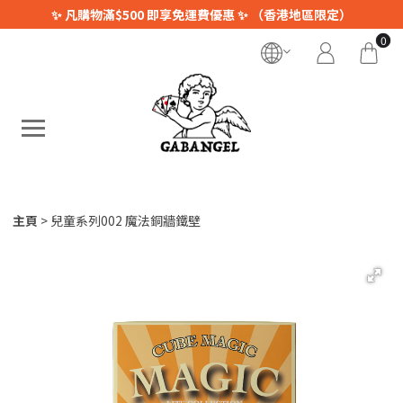
✨ 凡購物滿$500 即享免運費優惠 ✨ （香港地區限定）
0
主頁
兒童系列002 魔法銅牆鐵壁