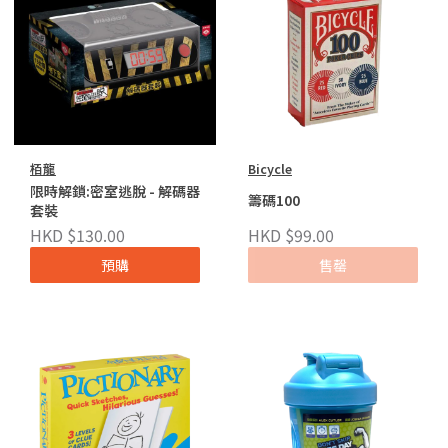
栢龍
Bicycle
限時解鎖:密室逃脫 - 解碼器
籌碼100
套裝
HKD $130.00
HKD $99.00
預購
售罄