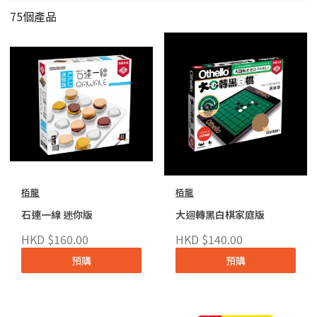
75個產品
栢龍
栢龍
石連一線 迷你版
大迴轉黑白棋家庭版
HKD $160.00
HKD $140.00
預購
預購