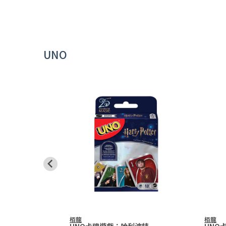
UNO
Uno
栢龍
栢龍
UNO卡牌遊戲：哈利波特
UNO