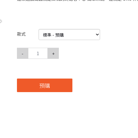
款式
-
+
預購