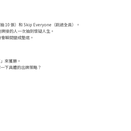
 10 張）和 Skip Everyone（跳過全員）。
那個沒牌接的人一次抽到懷疑人生。
時會瞬間變成墊底。
掉」來獲勝。
認一下具體的出牌策略？