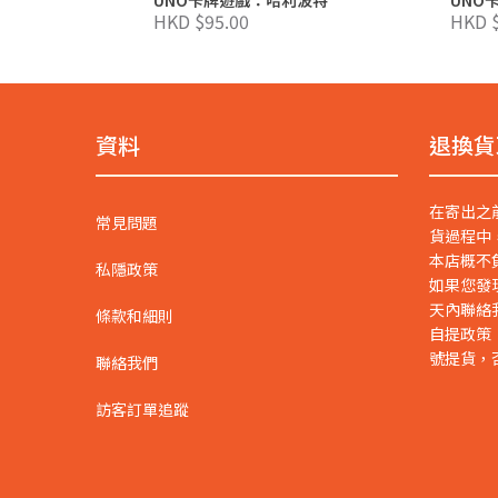
HKD $95.00
HKD $
資料
退換貨
在寄出之
常見問題
貨過程中
本店概不
私隱政策
如果您發
天內聯絡
條款和細則
自提政策
號提貨，
聯絡我們
訪客訂單追蹤