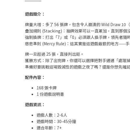
遊戲簡介：
牌量大增：多了 56 張牌，包含令人崩潰的 Wild Draw 10（抽
疊加規則 (Stacking)：抽牌效果可以一直累加，直到
強制換牌：打出「7」或「0」必須跟人換手牌，領先者隨
慈悲準則 (Mercy Rule)：這其實是這遊戲最狠的地方——手
牌一旦超過 25 張，直接判出局。
獲勝方式：除了出完牌，你還可以選擇把對手通通「處理
準備好要挑戰這場毀滅性的遊戲之夜了嗎？還是你想先確
配件內容：
168 張卡牌
1 份遊戲說明書
遊戲資訊：
遊戲人數：2-6人
遊戲時間：30-45分鐘
適合年齡：7+