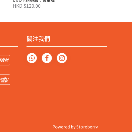
HKD $120.00
HKD $95.00
關注我們
Powered by
Storeberry