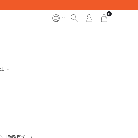
0
EL
界的「殘酷模式」。