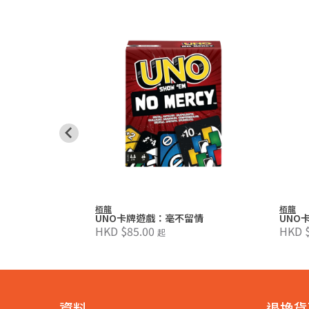
Uno
栢龍
栢龍
UNO卡牌遊戲：毫不留情
UNO
HKD $85.00
HKD $
起
資料
退換貨