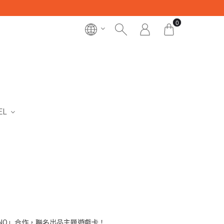
0
EL
NO」合作，聯名出品主題遊戲卡！