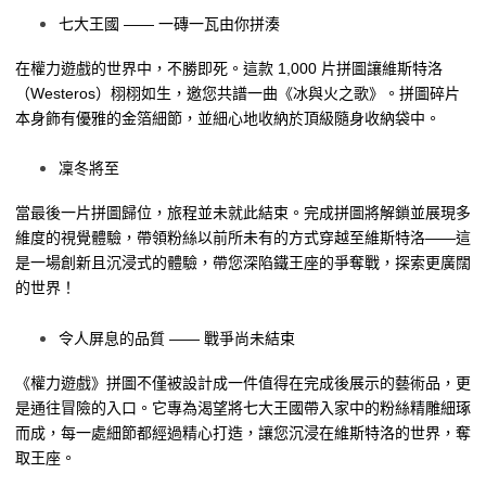
七大王國 —— 一磚一瓦由你拼湊
在權力遊戲的世界中，不勝即死。這款 1,000 片拼圖讓維斯特洛
（Westeros）栩栩如生，邀您共譜一曲《冰與火之歌》。拼圖碎片
本身飾有優雅的金箔細節，並細心地收納於頂級隨身收納袋中。
凜冬將至
當最後一片拼圖歸位，旅程並未就此結束。完成拼圖將解鎖並展現多
維度的視覺體驗，帶領粉絲以前所未有的方式穿越至維斯特洛——這
是一場創新且沉浸式的體驗，帶您深陷鐵王座的爭奪戰，探索更廣闊
的世界！
令人屏息的品質 —— 戰爭尚未結束
《權力遊戲》拼圖不僅被設計成一件值得在完成後展示的藝術品，更
是通往冒險的入口。它專為渴望將七大王國帶入家中的粉絲精雕細琢
而成，每一處細節都經過精心打造，讓您沉浸在維斯特洛的世界，奪
取王座。