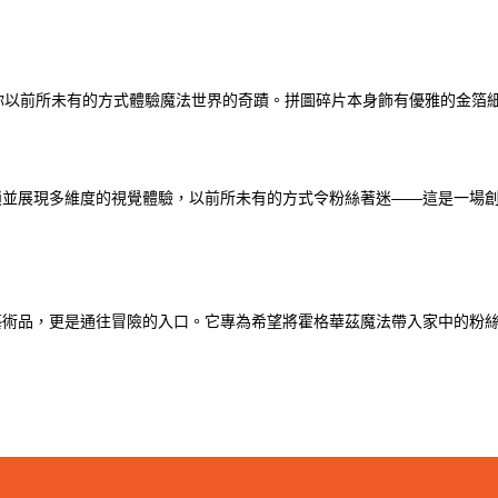
帶領你以前所未有的方式體驗魔法世界的奇蹟。拼圖碎片本身飾有優雅的金
鎖並展現多維度的視覺體驗，以前所未有的方式令粉絲著迷——這是一場
藝術品，更是通往冒險的入口。它專為希望將霍格華茲魔法帶入家中的粉