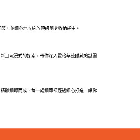
箔細節，並細心地收納於頂級隨身收納袋中。
創新且沉浸式的探索，帶你深入霍格華茲隱藏的謎團
絲精雕細琢而成，每一處細節都經過細心打造，讓你