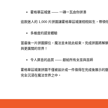
霍格華茲城堡 —— 一磚一瓦由你拼湊
這款迷人的 1,000 片拼圖讓霍格華茲城堡栩栩如生，
多維度的感官體驗
當最後一片拼圖歸位，魔法並未就此結束。完成拼圖將解
與更廣闊的世界！
令人屏息的品質 —— 獻給所有女巫與巫師
霍格華茲城堡拼圖不僅被設計成一件值得在完成後展示的
完全沉浸在魔法世界之中。