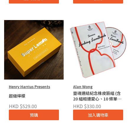
Henry Harrius Presents
Alan Wong
靈魂連結紀念橡皮筋組 (含
超級檸檬
20 組相連愛心、10 條單顆
愛心及教學光碟)
HKD $529.00
HKD $330.00
預購
加入購物車