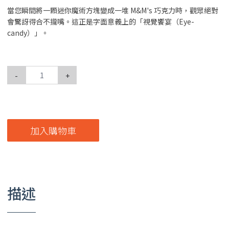
當您瞬間將一顆迷你魔術方塊變成一堆 M&M's 巧克力時，觀眾絕對
會驚訝得合不攏嘴。這正是字面意義上的「視覺饗宴（Eye-
candy）」。
-
+
加入購物車
描述