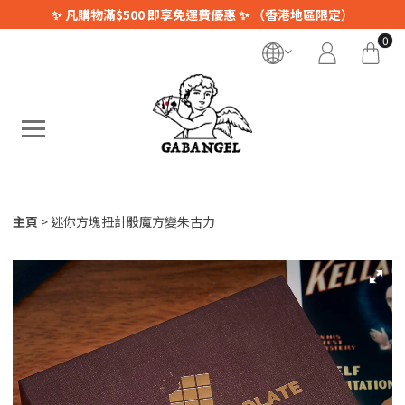
✨ 凡購物滿$500 即享免運費優惠 ✨ （香港地區限定）
0
主頁
迷你方塊扭計骰魔方變朱古力