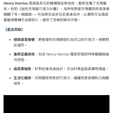
Henry Harrius
透過其非凡的機關與全新技術，重新定義了方塊魔
術。他的《迷你方塊變巧克力計畫》，為所有熱愛方塊魔術的表演者
開闢了另一個維度——也為那些追求在近景演出中，以實用方法達成
震撼視覺轉化效果的人，提供了完美的解決方案。
【產品亮點】
極致感官衝擊
：將堅硬的方塊瞬間化為可口的巧克力，視覺對
比強烈。
重新定義技術
：包含 Henry Harrius 獨家研發的特殊機關與操
作流程。
高度實戰性
：針對近景表演設計，方法科學且極具實用價值。
生活化魔術
：利用觀眾熟悉的巧克力，讓魔術更具親和力與趣
味性。