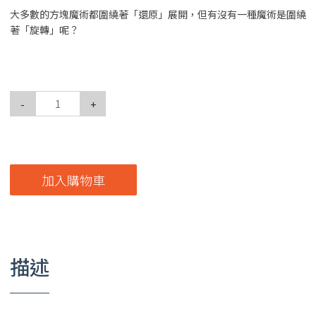
大多數的方塊魔術都圍繞著「還原」展開，但有沒有一種魔術是圍繞
著「旋轉」呢？
-
+
加入購物車
描述