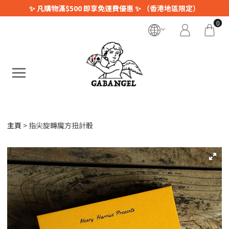
✨ 凡購物滿$500 即享免運費優惠 ✨ （香港地區限定）
0
主頁
指尖旋轉魔方扭計骰