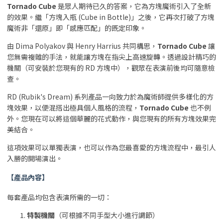
Tornado Cube
是眾人期待已久的答案，它為方塊魔術引入了全新
的效果。繼「方塊入瓶 (Cube in Bottle)」之後，它再次打破了方塊
魔術非「還原」即「感應匹配」的既定印象。
由 Dima Polyakov 與 Henry Harrius 共同構思，
Tornado Cube
讓
您無需複雜的手法，就能讓方塊在指尖上高速旋轉。透過設計精巧的
機關（可安裝於您現有的 RD 方塊中），觀眾在表演前後均可隨意檢
查。
RD (Rubik's Dream) 系列產品一向致力於為魔術師提供多樣化的方
塊效果，以便混搭出極具個人風格的流程，
Tornado Cube
也不例
外。您現在可以將這個華麗的花式動作，與您現有的所有方塊效果完
美結合。
這項效果可以單獨表演，也可以作為您最喜愛的方塊流程中，最引人
入勝的開場演出。
【產品內容】
每套產品均包含表演所需的一切：
特製機關
（可根據不同手型大小進行調節）