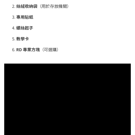
絲絨收納袋
（用於存放機關）
專用貼紙
螺絲起子
教學卡
RD 專業方塊
（可選購）