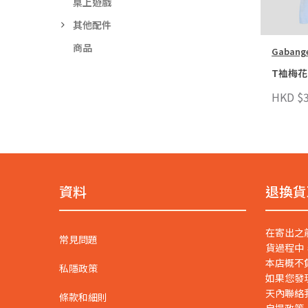
桌上遊戲
其他配件
商品
Gabang
T裇梅花 
HKD $3
資料
退換貨
在寄出之
常見問題
貨過程中
本店概不
私隱政策
如果您發
天內聯絡
條款和細則