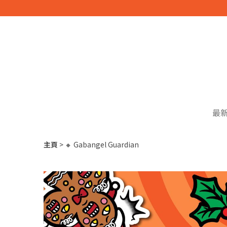
最
主頁
🔸 Gabangel Guardian