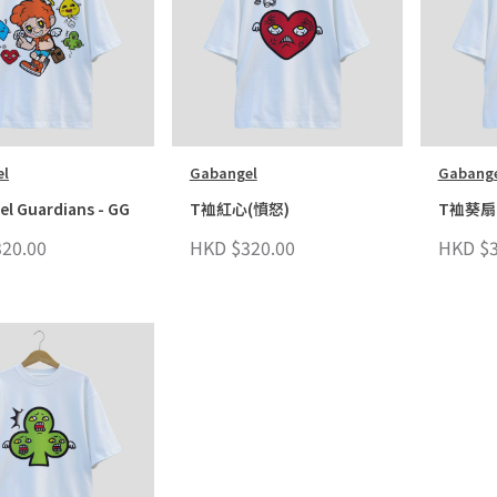
el
Gabangel
Gabange
l Guardians - GG
T裇紅心(憤怒)
T裇葵扇 
20.00
HKD $320.00
HKD $3