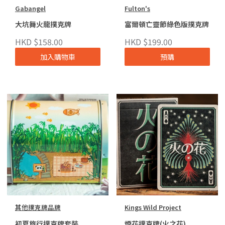
Gabangel
Fulton's
大坑舞火龍撲克牌
富爾頓亡靈節綠色版撲克牌
HKD $158.00
HKD $199.00
加入購物車
預購
其他撲克牌品牌
Kings Wild Project
初夏旅行撲克牌套裝
煙花撲克牌(火之花)