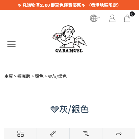
✨ 凡購物滿$500 即享免運費優惠 ✨ （香港地區限定）
0
主頁
撲克牌
顏色
🩶灰/銀色
🩶灰/銀色