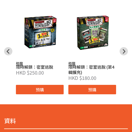
之亂
栢龍
栢龍
栢龍
限時解鎖：密室逃脫
限時解鎖：密室逃脫 (第4
限時
HKD $250.00
輯擴充)
故事 
HKD $180.00
HKD 
預購
預購
資料