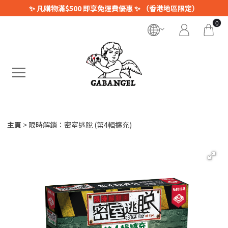
✨ 凡購物滿$500 即享免運費優惠 ✨ （香港地區限定）
0
主頁
限時解鎖：密室逃脫 (第4輯擴充)