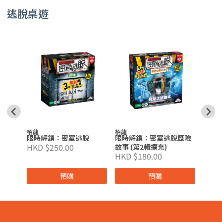
逃脫桌遊
栢龍
之亂
大逃
HKD 
栢龍
栢龍
限時解鎖：密室逃脫
限時解鎖：密室逃脫歷險
HKD $250.00
故事 (第2輯擴充)
HKD $180.00
預購
預購