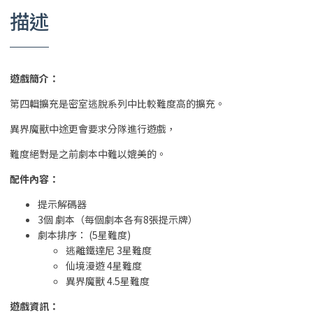
描述
遊戲簡介：
第四輯擴充是密室逃脫系列中比較難度高的擴充。
異界魔獸中途更會要求分隊進行遊戲，
難度絕對是之前劇本中難以媲美的。
配件內容：
提示解碼器
3個 劇本（每個劇本各有8張提示牌）
劇本排序： (5星難度)
逃離鐵達尼 3星難度
仙境漫遊 4星難度
異界魔獸 4.5星難度
遊戲資訊：