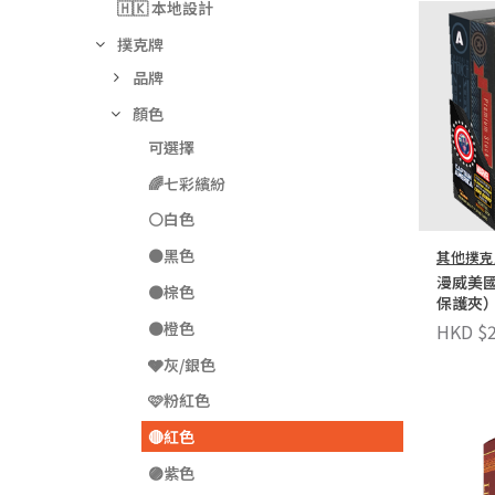
🇭🇰 本地設計
撲克牌
品牌
顏色
可選擇
🌈七彩繽紛
⚪白色
⚫黑色
其他撲克
漫威美
🟤棕色
保護夾
🟠橙色
HKD $2
🩶灰/銀色
🩷粉紅色
🔴紅色
🟣紫色