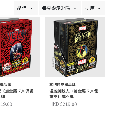
品牌
每頁顯示24項
排序
牌品牌
其他撲克牌品牌
液（加金屬卡片保護
漫威蜘蛛人（加金屬卡片保
克牌
護夾）撲克牌
19.00
HKD $219.00