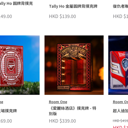
Tally Ho 圓牌背撲克
Tally Ho 金屬圓牌背撲克牌
復仇者聯
49.00
HKD $139.00
HKD $1
ne
Room One
Room O
《愛麗絲酒店》撲克牌 - 特
主場撲克牌
超人迪
別版
69.00
HKD $339.00
HKD $459
HKD $1