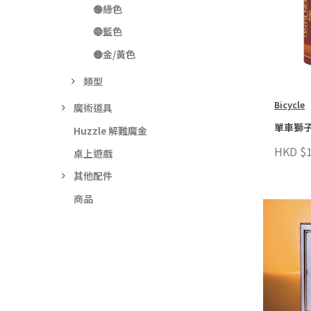
🟢綠色
🔵藍色
🟡金/黃色
類型
Bicycle
魔術道具
單車獅
Huzzle 解難魔金
HKD $1
桌上遊戲
其他配件
商品