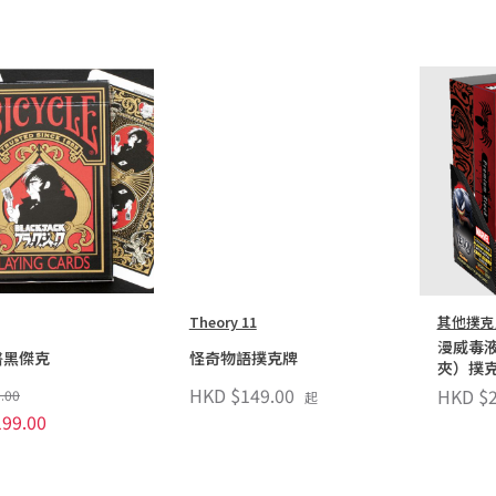
Theory 11
其他撲克
漫威毒
醫黑傑克
怪奇物語撲克牌
夾）撲
HKD $149.00
HKD $2
.00
起
99.00