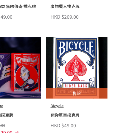
盟 無限傳奇 撲克牌
魔物獵人撲克牌
49.00
HKD $269.00
售罄
ne
Bicycle
加撲克牌
迷你單車撲克牌
HKD $49.00
.00
29.00
起