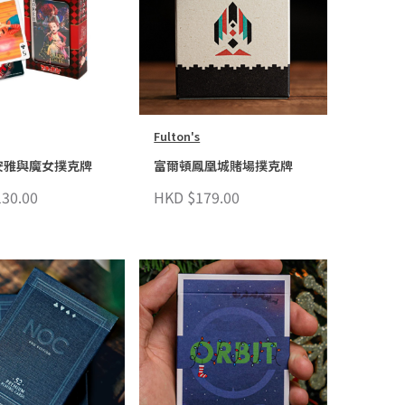
Fulton's
y 安雅與魔女撲克牌
富爾頓鳳凰城賭場撲克牌
30.00
HKD $179.00