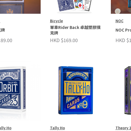
m
Bicycle
NOC
單車Rider Back 卓越塑膠撲
克牌
NOC P
克牌
89.00
HKD $169.00
HKD $1
ally Ho
Tally Ho
Theory 