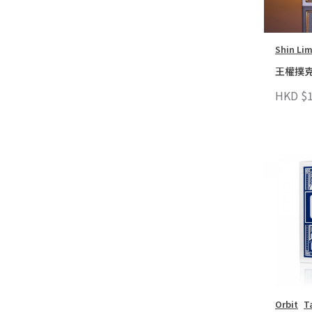
Shin Li
王權撲
HKD $1
Orbit
T