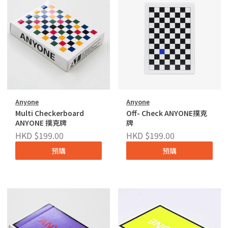
Anyone
Anyone
Multi Checkerboard
Off- Check ANYONE撲克
ANYONE 撲克牌
牌
HKD $199.00
HKD $199.00
預購
預購