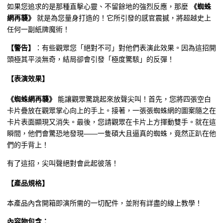
如果您追求的是那種直擊心靈、不留餘地的強烈反應，那麼
《蜘蛛
網再襲》
就是為您量身打造的！它所引發的感官震撼，將超越史上
任何一副紙牌魔術！
【警告】
：有些觀眾您「絕對不可」對他們表演此效果。因為這招開
頭極其平淡無奇，結局卻會引發「極度驚駭」的反彈！
【表演效果】
《蜘蛛網再襲》
能讓觀眾驚跳起來放聲尖叫！首先，您將四張空白
卡片疊放在觀眾掌心向上的手上。接著，一張張蜘蛛網的圖案隨之在
卡片表面顯現又消失。最後，您請觀眾在卡片上方揮動雙手。就在這
瞬間，他們會驚恐地發現——一隻碩大且逼真的蜘蛛，竟然正趴在他
們的手背上！
有了這招，尖叫聲絕對會此起彼落！
【產品規格】
本產品內含開箱即演所需的一切配件，並附有詳盡的線上教學！
內容物包含：