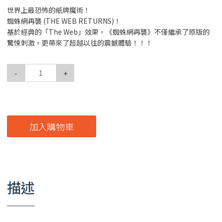
世界上最恐怖的紙牌魔術！
蜘蛛網再襲 (THE WEB RETURNS)！
基於經典的「The Web」效果，《蜘蛛網再襲》不僅繼承了原版的
驚悚刺激，更帶來了超越以往的震撼體驗！！！
-
+
加入購物車
描述