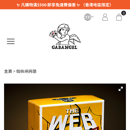
✨ 凡購物滿$500 即享免運費優惠 ✨ （香港地區限定）
0
主頁
蜘蛛網再襲