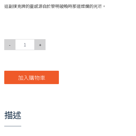
這副撲克牌的靈感源自於黎明破曉時那道燦爛的光芒。
-
+
加入購物車
描述