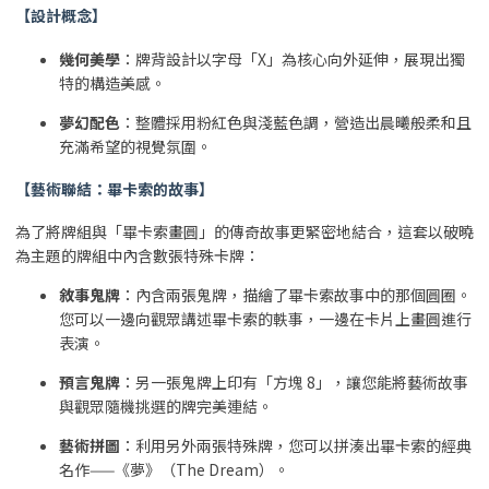
【設計概念】
幾何美學
：牌背設計以字母「X」為核心向外延伸，展現出獨
特的構造美感。
夢幻配色
：整體採用粉紅色與淺藍色調，營造出晨曦般柔和且
充滿希望的視覺氛圍。
【藝術聯結：畢卡索的故事】
為了將牌組與「畢卡索畫圓」的傳奇故事更緊密地結合，這套以破曉
為主題的牌組中內含數張特殊卡牌：
敘事鬼牌
：內含兩張鬼牌，描繪了畢卡索故事中的那個圓圈。
您可以一邊向觀眾講述畢卡索的軼事，一邊在卡片上畫圓進行
表演。
預言鬼牌
：另一張鬼牌上印有「方塊 8」，讓您能將藝術故事
與觀眾隨機挑選的牌完美連結。
藝術拼圖
：利用另外兩張特殊牌，您可以拼湊出畢卡索的經典
名作——《夢》（The Dream）。