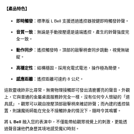
【產品特色】
即時觸發
：標準版 L Bell 支援透過遙控器按鍵即時觸發鈴聲。
音質一致
：無論是手動按壓還是遠端遙控，產生的鈴聲強度完
全一致。
動作同步
：遙控觸發時，頂部的敲擊柄會同步跳動，視覺無破
綻。
高穩定性
：結構穩固，採用充電式電池，操作極為簡便。
感應距離
：遙控距離可達約 8 公尺。
這款靈魂鈴非比尋常，無需物理接觸即可發出清脆響亮的聲音。外觀
上，它與普通的金屬桌面服務鈴完全一樣，沒有任何令人懷疑的「道
具感」。觀眾可以親自按壓頂部敲擊柄來確認鈴聲；而內建的遙控裝
置，則讓魔術師能在完全不接觸鈴身的情況下，隨時令其鳴響。
將
L Bell
融入您的表演中，不僅能帶給觀眾視覺上的刺激，更能透
過聲音讓他們身歷其境地感受魔幻時刻。