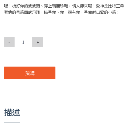
嘿！梳好你的波波頭、穿上瑪麗珍鞋，情人節來囉！愛神丘比特正帶
著他的弓箭四處飛翔，瞄準你、你，還有你，準備射出愛的小箭！
-
+
預購
描述