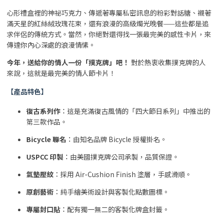
心形禮盒裡的神祕巧克力、傳遞著專屬私密訊息的粉彩對話糖、襯著
滿天星的紅絲絨玫瑰花束，還有浪漫的高級燭光晚餐——這些都是追
求伴侶的傳統方式。當然，你絕對還得找一張最完美的感性卡片，來
傳達你內心深處的浪漫情愫。
今年，送給你的情人一份「撲克牌」吧！
對於熱衷收集撲克牌的人
來說，這就是最完美的情人節卡片！
【產品特色】
復古系列作
：這是充滿復古風情的「四大節日系列」中推出的
第三款作品。
Bicycle 聯名
：由知名品牌 Bicycle 授權掛名。
USPCC 印製
：由美國撲克牌公司承製，品質保證。
氣墊壓紋
：採用 Air-Cushion Finish 塗層，手感滑順。
原創藝術
：純手繪美術設計與客製化點數圖標。
專屬封口貼
：配有獨一無二的客製化牌盒封籤。