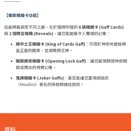
【獨家機關卡功能】
這副牌最與眾不同之處，在於隨牌附贈的
6 張機關卡 (Gaff Cards)
與
2 個預言揭曉 (Reveals)
，讓您能施展令人驚嘆的幻象：
牌中之王機關卡 (King of Cards Gaff)
：可用於神奇地變換牌
盒正面的圖案，並揭曉預言牌。
開鎖牌背機關卡 (Opening Lock Gaff)
：讓您展現鎖頭神奇開
啟或閉合的視覺幻象。
鬼牌機關卡 (Joker Gaffs)
：甚至能讓您重現胡迪尼
（Houdini）著名的掙脫鎖鍊逃脫術！
資料