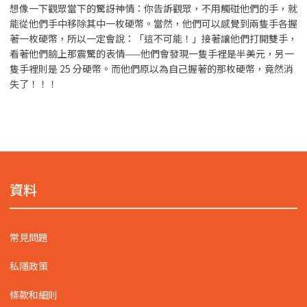
想像一下觀眾當下的驚訝神情：你告訴觀眾，不用觸碰他們的手，就
能從他們手中移除其中一枚硬幣。當然，他們可以感覺到兩隻手各握
著一枚硬幣，所以一定會說：「這不可能！」接著讓他們打開雙手，
看著他們臉上那震驚的表情——他們會發現一隻手裡是半美元，另一
隻手裡則是 25 分硬幣。而他們原以為自己握著的那枚硬幣，竟然消
失了！！！
資料
常見問題
私隱政策
條款和細則