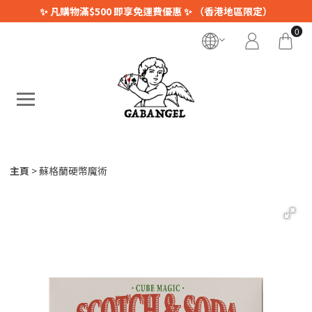
✨ 凡購物滿$500 即享免運費優惠 ✨ （香港地區限定）
0
主頁
蘇格蘭硬幣魔術